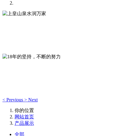
上皇山泉水润万家
全自动无菌罐装封口，独立的质检室--专注于生产优质山泉饮
用水！
18年的坚持，不断的努力
视质量为企业生命，深耕本地山泉饮用水品牌，“严控品质、
树百年品牌”
<
Previous
>
Next
你的位置
网站首页
产品展示
全部