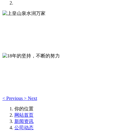
上皇山泉水润万家
全自动无菌罐装封口，独立的质检室--专注于生产优质山泉饮
用水！
18年的坚持，不断的努力
视质量为企业生命，深耕本地山泉饮用水品牌，“严控品质、
树百年品牌”
<
Previous
>
Next
你的位置
网站首页
新闻资讯
公司动态